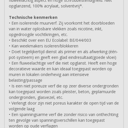
fluweelachtig aspect en hoge schrobbestendigheid. Niet
opglanzend, 100% acrylaat, solventvrij*.
Technische kenmerken
• Een isolerende muurverf. Zij voorkomt het doorbloeden
van in water oplosbare vlekken zoals nicotine, inkt,
opgedroogde vochtkringen, etc.
• Beschikt over een EU Ecolabel: BE/044/003
• Kan weekmakers isoleren/blokkeren
• Doet tegelijkertijd dienst als primer en als afwerking (één-
pot-systeem) en geeft een glad eindresultaat(goede vloei)
• Een fluweelachtige verf die niet opglanst. Heeft een hoge
decoratieve waarde en kan ideaal toegepast worden op
muren in lokalen onderhevig aan intensieve
belasting/passage
• Is een niet poreuze verf die op zeer diverse ondergronden
kan toegepast worden zoals pleister, beton, geplamuurde
ondergronden, glasvezel, etc.
• Verlengt door zijn niet poreus karakter de open tijd van de
volgende laag
• Een spanningsarme verf die zonder risico van onthechting
ten gevolge van spanningsverschillen kan toegepast
worden op oude verflagen