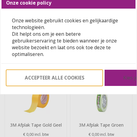
Rendement
Onze cookie policy
Theoretisch verbruik: ± 10 m²/l/laag (naargelang de
zuigkracht en ruwheid van de ondergrond).
Onze website gebruikt cookies en gelijkaardige
Zie technische fiche hier
technologieën.
Dit helpt ons om je een betere
Informatie
gebruikerservaring te bieden wanneer je onze
website bezoekt en laat ons ook toe deze te
optimaliseren.
Relevante producten
ACCEPTEER ALLE COOKIES
Kies j
3M Afplak Tape Gold Geel
3M Afplak Tape Groen
€ 0,00
incl. btw
€ 0,00
incl. btw