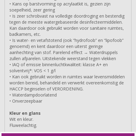
• Kans op barstvorming op acrylaatkit is, gezien zijn
soepelheid, zeer gering
• Is zeer schrobvast na volledige doordroging en bestendig
tegen de meeste watergebaseerde desinfecteermiddelen.
Kan daardoor ook gebruikt worden voor sanitaire ruimtes,
badkamers, etc.
• Is water- en vetafstotend (ook “hydrofoob” en “lipofoob”
genoemd) en kent daardoor een uiterst geringe
aanhechting van stof. Parelend effect → Waterdruppels
zullen afparelen. Uitstekende weerstand tegen vlekken
• IAQ of emissie binnenluchtkwaliteit: klasse A+ en
solventvrij*: VOS < 1 g/l
• Kan ook gebruikt worden in ruimtes waar levensmiddelen
worden bereid, behandeld en verwerkt overeenkomstig de
HACCP beginselen of VERORDENING.
• Waterdampdoorlatend
• Onverzeepbaar
Kleur en glans
Wit en kleur.
Fluweelachtig.