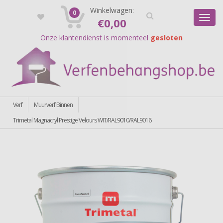
Registreer
Winkelwagen:
Login
0
Toggl
€
0,00
navig
Onze klantendienst is momenteel
gesloten
Verf
Muurverf Binnen
Trimetal Magnacryl Prestige Velours WIT/RAL9010/RAL9016