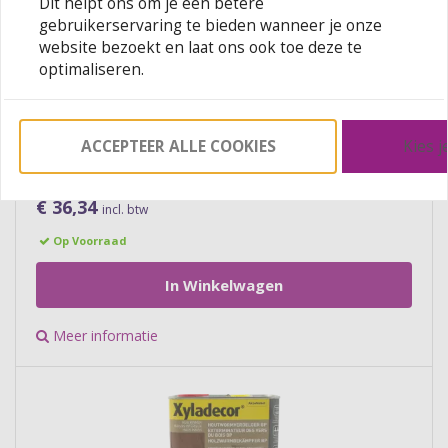
Dit helpt ons om je een betere
Trimetal Silvanol LO
gebruikerservaring te bieden wanneer je onze
WIT/RAL9010/RAL9016
website bezoekt en laat ons ook toe deze te
optimaliseren.
TRIMETAL
Silvanol LO is een watergedragen dekkende beits, op
basis van alkyd-acrylaatharsen, aangekleurd en
zijdemat. Voor binnen en buiten.
ACCEPTEER ALLE COOKIES
Kies j
€ 36,34
incl. btw
Op Voorraad
In Winkelwagen
Meer informatie