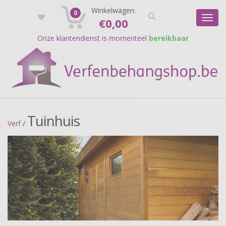
Registreer
Winkelwagen:
Login
0
Toggl
€
0,00
navig
Onze klantendienst is momenteel
bereikbaar
Tuinhuis
Verf
/