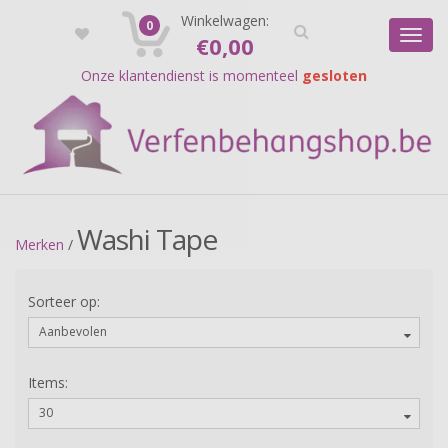
Registreer
Winkelwagen:
Login
0
Toggl
€
0,00
navig
Onze klantendienst is momenteel
gesloten
Washi Tape
Merken
/
Sorteer op:
Aanbevolen
Items:
30