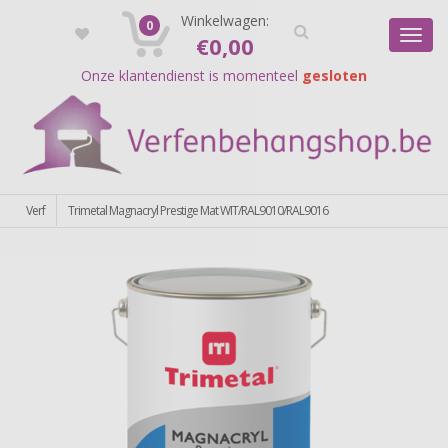
Registreer
Winkelwagen:
Login
0
Toggl
€
0,00
navig
Onze klantendienst is momenteel
gesloten
Verf
Trimetal Magnacryl Prestige Mat WIT/RAL9010/RAL9016