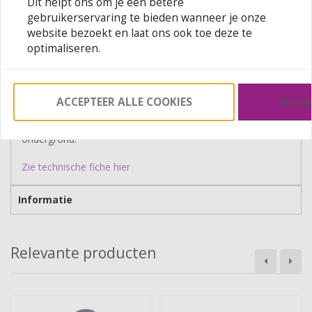
Dit helpt ons om je een betere
te brengen alvorens af te werken met de Magnacryl
gebruikerservaring te bieden wanneer je onze
Prestige Mat.
website bezoekt en laat ons ook toe deze te
optimaliseren.
Kleur en glans:
Wit en kleur.
Mat.
ACCEPTEER ALLE COOKIES
Kies j
Rendement:
± 10 m²/l/laag (naargelang de zuigkracht en ruwheid van de
ondergrond.
Zie technische fiche hier
Informatie
Relevante producten