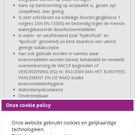
Kans op barstvorming op acrylaatkit is, gezien zijn
soepelheid, zeer gering
Is zeer schrobvast na volledige doordroging(klasse 1
volgens DIN EN 13300) en bestendig tegen de meeste
watergebaseerde desinfecteermiddelen
Is water- en vetafstotend (ook “hydrofoob” en
“lipofoob” genoemd) en kent daardoor een uiterst
geringe vuilabsorptie
Kan ook gebruikt worden in ruimtes waar
levensmiddelen worden bereid, behandeld en verwerkt
overeenkomstig de HACCP beginselen of
VERORDENING (EG) nr. 852/2004 VAN HET EUROPEES
PARLEMENT EN DE RAAD inzake
levensmiddelenhygiëne
Waterdampdoorlatend
Onverzeepbaar
Tip:
indien u deze verf als een 1 potsysteem wenst te
Onze cookie policy
gebruiken, d.w.z. dat je deze rechtstreeks op de muur als
primer gaat gebruiken, dan dien je deze verf 10 % te
Onze website gebruikt cookies en gelijkaardige
verdunnen met water. Wel enkel voor normale
ondergronden, voor zeer gladde of zeer zuigende
technologieën.
ondergronden adviseren wij nog altijd een muurprimer aan