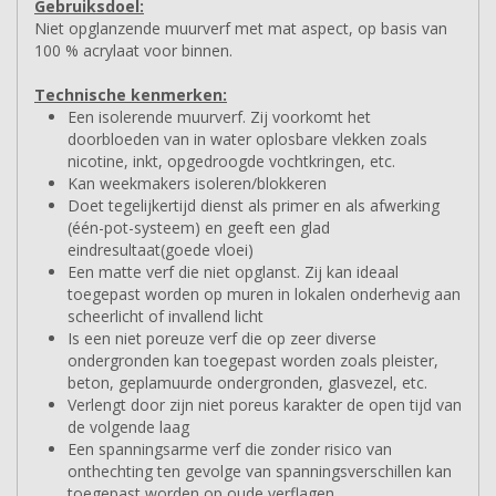
Gebruiksdoel:
Niet opglanzende muurverf met mat aspect, op basis van
100 % acrylaat voor binnen.
Technische kenmerken:
Een isolerende muurverf. Zij voorkomt het
doorbloeden van in water oplosbare vlekken zoals
nicotine, inkt, opgedroogde vochtkringen, etc.
Kan weekmakers isoleren/blokkeren
Doet tegelijkertijd dienst als primer en als afwerking
(één-pot-systeem) en geeft een glad
eindresultaat(goede vloei)
Een matte verf die niet opglanst. Zij kan ideaal
toegepast worden op muren in lokalen onderhevig aan
scheerlicht of invallend licht
Is een niet poreuze verf die op zeer diverse
ondergronden kan toegepast worden zoals pleister,
beton, geplamuurde ondergronden, glasvezel, etc.
Verlengt door zijn niet poreus karakter de open tijd van
de volgende laag
Een spanningsarme verf die zonder risico van
onthechting ten gevolge van spanningsverschillen kan
toegepast worden op oude verflagen