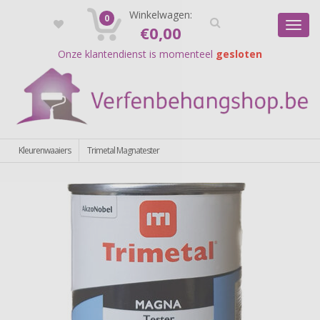
Registreer
Winkelwagen:
Login
0
Toggl
€
0,00
navig
Onze klantendienst is momenteel
gesloten
Kleurenwaaiers
Trimetal Magnatester