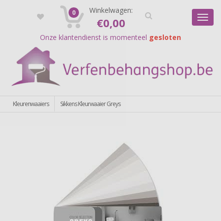
Registreer
Winkelwagen:
Login
0
Toggl
€
0,00
navig
Onze klantendienst is momenteel
gesloten
Kleurenwaaiers
Sikkens Kleurwaaier Greys