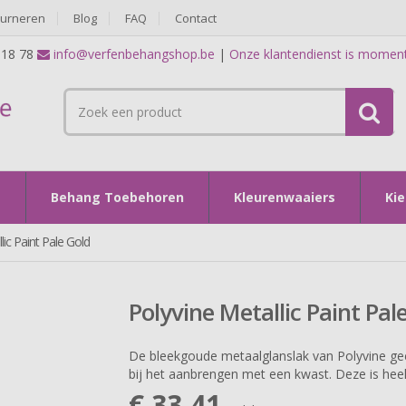
ourneren
Blog
FAQ
Contact
 18 78
info@verfenbehangshop.be
|
Onze klantendienst is momen
g
Behang Toebehoren
Kleurenwaaiers
Kie
lic Paint Pale Gold
Polyvine Metallic Paint Pal
De bleekgoude metaalglanslak van Polyvine geef
bij het aanbrengen met een kwast. Deze is hee
€ 33,41