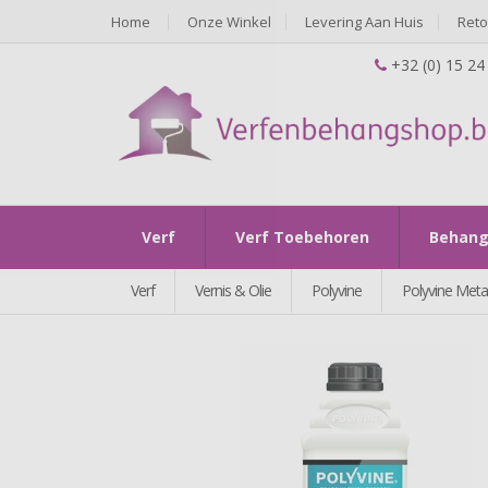
Home
Onze Winkel
Levering Aan Huis
Ret
+32 (0) 15 24
Verf
Verf Toebehoren
Behan
Verf
Vernis & Olie
Polyvine
Polyvine Metal