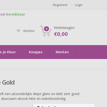
Registreer
Login
teel
bereikbaar
Winkelwagen:
0
Wishlist
€
0,00
s Je Kleur
Koopjes
Merken
e Gold
t een uitzonderlijke diepe glans en dekt zeer goed
l duurzaam alsook hitte en waterbestendig.