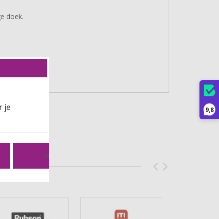
ge doek.
 je
9,8
Weiger cookies