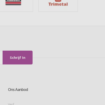
Schrijf In
Ons Aanbod
Verf