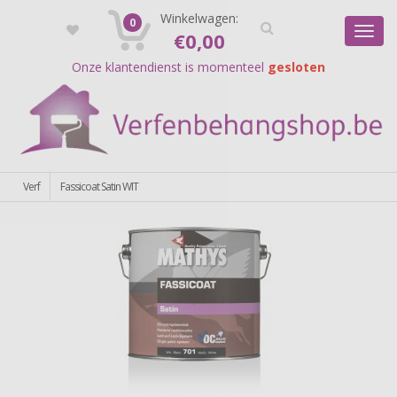
Registreer
Winkelwagen:
Login
0
Toggl
€
0,00
navig
Onze klantendienst is momenteel
gesloten
Verf
Fassicoat Satin WIT